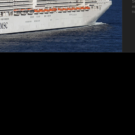
S
m
n