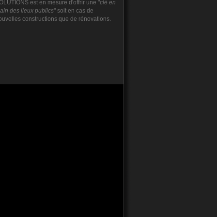
OLUTIONS est en mesure d'offrir une "
clé en
ain des lieux publics
" soit en cas de
ouvelles constructions que de rénovations.