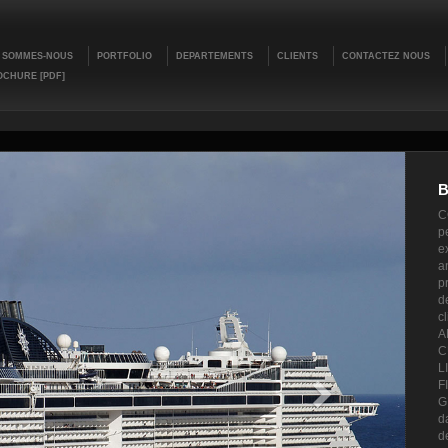
 SOMMES-NOUS
PORTFOLIO
DEPARTEMENTS
CLIENTS
CONTACTEZ NOUS
CHURE [PDF]
B
C
p
e
a
p
d
c
A
C
L
F
G
d
d