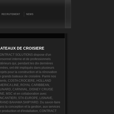
RECRUTEMENT
NEWS
ATEAUX DE CROISIERE
ONTRACT SOLUTIONS dispose d'un
ersonnel interne et de professionnels
xtérieurs qui, pendant les dix dernières
nnées, ont été impliqués dans plusieurs
rojets pour la construction et la rénovation
e grands bateaux de croisière. Parmi nos
lients, COSTA CROCIERE, HOLLAND
MERICA LINE, ROYAL CARIBBEAN,
UNARD, CARNIVAL, DISNEY CRUISE
INE, MSC et en collaboration avec
INCANTIERI, STX-EUROPE, LISNAVE,
RAND BAHAMA SHIPYARD. Du savoir-faire
ans la conception et la gestion, aux services
e production et d'installation, CONTRACT