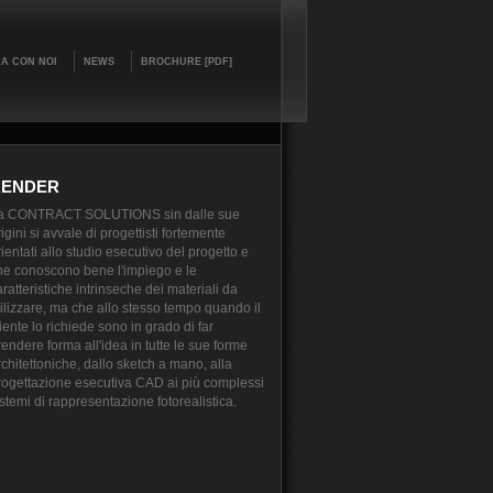
A CON NOI
NEWS
BROCHURE [PDF]
RENDER
a CONTRACT SOLUTIONS sin dalle sue
igini si avvale di progettisti fortemente
ientati allo studio esecutivo del progetto e
he conoscono bene l'impiego e le
ratteristiche intrinseche dei materiali da
tilizzare, ma che allo stesso tempo quando il
iente lo richiede sono in grado di far
rendere forma all'idea in tutte le sue forme
rchitettoniche, dallo sketch a mano, alla
rogettazione esecutiva CAD ai più complessi
istemi di rappresentazione fotorealistica.