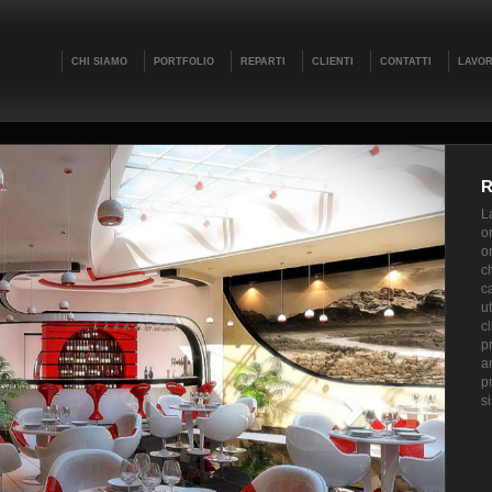
CHI SIAMO
PORTFOLIO
REPARTI
CLIENTI
CONTATTI
LAVOR
L
or
or
c
ca
u
cl
p
a
p
s